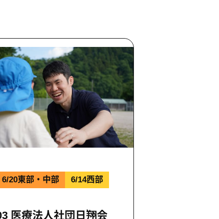
6/20東部・中部
6/14西部
03 医療法人社団日翔会