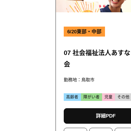
6/20
東部・中部
07 社会福祉法人あす
会
勤務地：鳥取市
高齢者
障がい者
児童
その他
詳細PDF