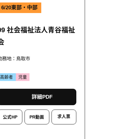
6/20
東部・中部
09 社会福祉法人青谷福祉
会
勤務地：鳥取市
高齢者
児童
詳細PDF
求人票
公式HP
PR動画