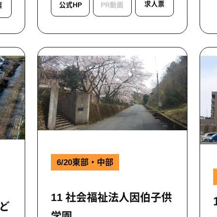
求人票
公式HP
PR動画
票
6/20東部・中部
11 社会福祉法人因伯子供
こど
学園