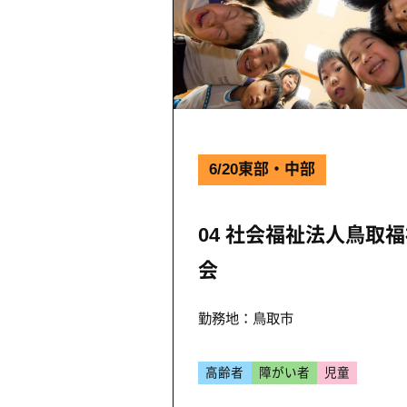
6/20東部・中部
04 社会福祉法人鳥取
会
勤務地：鳥取市
高齢者
障がい者
児童