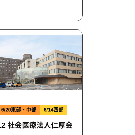
6/20
東部・中部
6/14西部
12 社会医療法人仁厚会