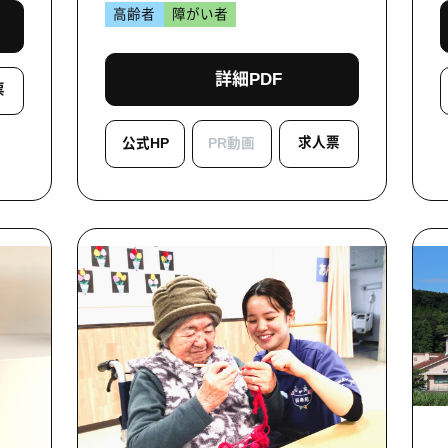
高齢者
障がい者
詳細PDF
票
求人票
公式HP
PR動画