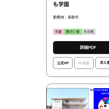
も学園
勤務地：鳥取市
児童
障がい者
その他
詳細PDF
求人
公式HP
PR動画