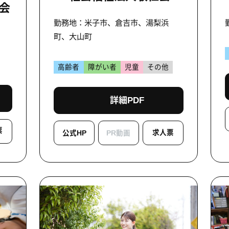
に会
勤務地：米子市、倉吉市、湯梨浜
町、大山町
高齢者
障がい者
児童
その他
詳細PDF
票
求人票
公式HP
PR動画