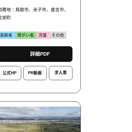
勤務地：鳥取市、米子市、倉吉市、
北栄町
高齢者
障がい者
児童
その他
詳細PDF
求人票
公式HP
PR動画