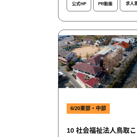
求人
公式HP
PR動画
6/20東部・中部
10 社会福祉法人鳥取