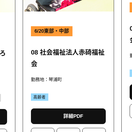
6/20東部・中部
08 社会福祉法人赤碕福祉
なろ
会
勤務地：琴浦町
高齢者
詳細PDF