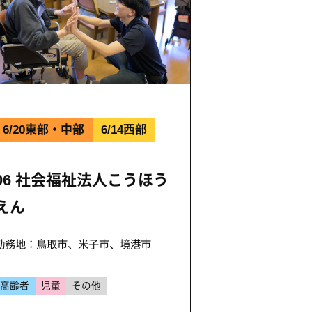
6/20東部・中部
6/14西部
06 社会福祉法人こうほう
えん
勤務地：鳥取市、米子市、境港市
高齢者
児童
その他