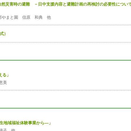
自然災害時の避難 －日中支援内容と避難計画の再検討の必要性につい
部やまと園 信原 和典 他
形式）
える」
恵美
校生地域福祉体験事業から―」
陽子 他