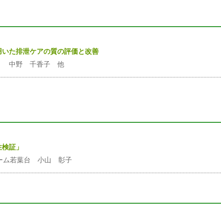
用いた排泄ケアの質の評価と改善
苑 中野 千香子 他
性検証」
ーム若葉台 小山 彰子