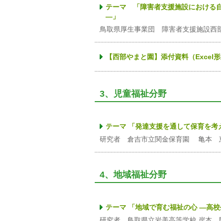
テーマ 「障害者支援施設における
―」
鳥取県厚生事業団 障害者支援施設西
【西部やまと園】添付資料（Excel
3、児童福祉分野
テーマ 「発達支援を通して保育を考
研究者 倉吉市立関金保育園 亀本 
4、地域福祉分野
テーマ 「地域で育む福祉の心 ―高
研究者 鳥取県立岩美高等学校 岸本 