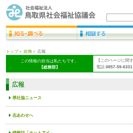
トップ
＞
総務
＞
広報
【このページに関
この情報の担当は私たちです。
電話:
0857-59-6331
【総務部】
広報
県社協ニュース
志あわせへ
情報誌「ホットアイ」