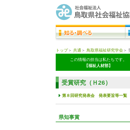
トップ
＞
共通
＞
鳥取県福祉研究学会
＞
この情報の担当は私たちです。
【福祉人材部】
受賞研究（Ｈ26）
第８回研究発表会 発表要旨等一覧
県知事賞