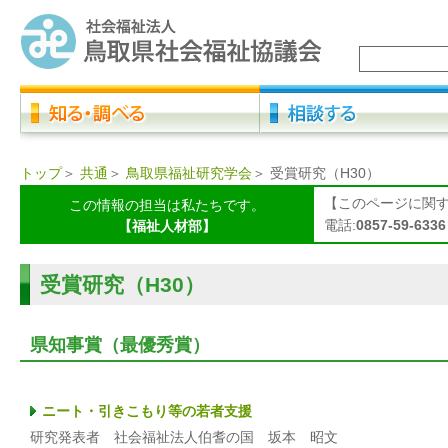
トップ
＞
共通
＞
鳥取県福祉研究学会
＞
受賞研究（H30）
【このページに関
この情報の担当は私たちです。
電話:
0857-59-6336
【福祉人材部】
受賞研究（H30）
県知事賞（最優秀賞）
ニート・引きこもり等の若者支援
研究発表者 社会福祉法人伯耆の国 坂本 昭文