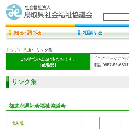
トップ
＞
共通
＞
リンク集
【このページに関
この情報の担当は私たちです。
電話:
0857-59-6331
【総務部】
リンク集
都道府県社会福祉協議会
北海道