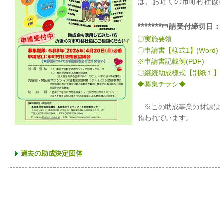
は、お近くの市町村社協
*******
申請受付締切日：
〇実施要領
〇申請書【様式1】(Word)
※申請書記載例(PDF)
〇継続助成様式【別紙１】（
◆募集チラシ◆
※この助成事業の財源は
賄われています。
過去の助成決定団体