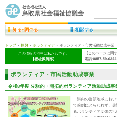
トップ
＞
振興
＞
ボランティア
＞
ボランティア・市民活動助成事業
【このページに関
この情報の担当は私たちです。
電話:
0857-59-6344
【福祉振興部】
ボランティア・市民活動助成事業
令和8年度 先駆的・開拓的ボランティア活動助成事
県内の当該地域におい
て前例にとらわれず、先
るボランティア団体の活