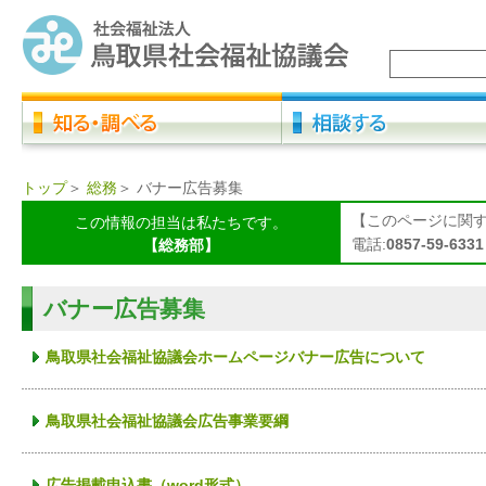
トップ
＞
総務
＞
バナー広告募集
【このページに関
この情報の担当は私たちです。
電話:
0857-59-6331
【総務部】
バナー広告募集
鳥取県社会福祉協議会ホームページバナー広告について
鳥取県社会福祉協議会広告事業要綱
広告掲載申込書（word形式）