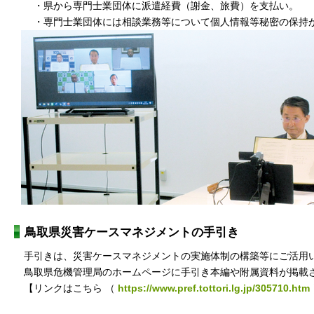
・県から専門士業団体に派遣経費（謝金、旅費）を支払い。
・専門士業団体には相談業務等について個人情報等秘密の保持
鳥取県災害ケースマネジメントの手引き
手引きは、災害ケースマネジメントの実施体制の構築等にご活用
鳥取県危機管理局のホームページに手引き本編や
附属資料
が掲載
【リンクはこちら （
https://www.pref.tottori.lg.jp/305710.htm