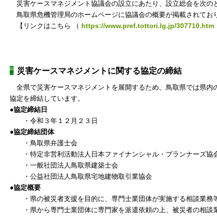
災害ケースマネジメント協議会の設立にあたり、設立総会を次の
鳥取県危機管理局のホームページに協議会の概要が掲載されてお
【リンクはこちら （
https://www.pref.tottori.lg.jp/307710.htm
災害ケースマネジメントに関する協定の締結
全県で災害ケースマネジメントを展開するため、鳥取県では県内
協定を締結しています。
●協定締結日
・令和３年１２月２３日
●協定締結団体
・鳥取県弁護士会
・特定非営利活動法人日本ファイナンシャル・プランナーズ協
・一般社団法人鳥取県建築士会
・公益社団法人鳥取県宅地建物取引業協会
●協定概要
・県の被災者支援を目的に、専門士業団体が実施する相談業務
・県から専門士業団体に専門家を派遣依頼の上、被災者の相談